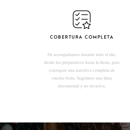
COBERTURA COMPLETA
Os acompañamos durante todo el día,
desde los preparativos hasta la fiesta, para
conseguir una narrativa completa de
vuestra boda. Seguimos una línea
documental y no invasiva.