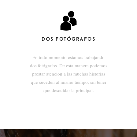
DOS FOTÓGRAFOS
En todo momento estamos trabajando
dos fotógrafos. De esta manera podemos
prestar atención a las muchas historias
que suceden al mismo tiempo, sin tener
que descuidar la principal.