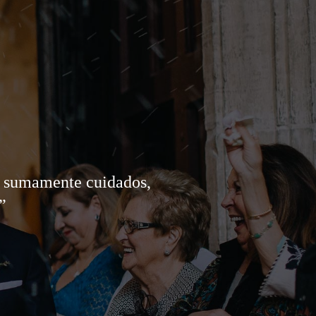
os sumamente cuidados,
”