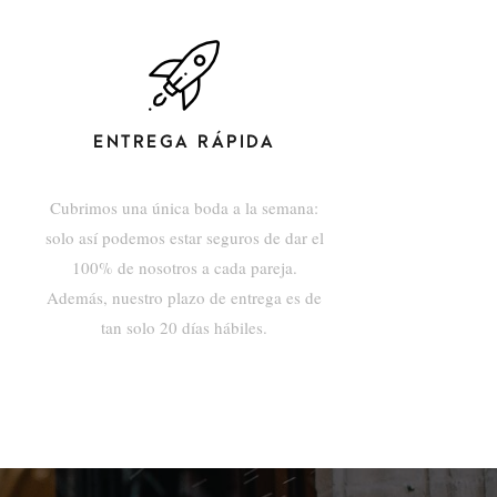
ENTREGA RÁPIDA
Cubrimos una única boda a la semana:
solo así podemos estar seguros de dar el
100% de nosotros a cada pareja.
Además, nuestro plazo de entrega es de
tan solo 20 días hábiles.